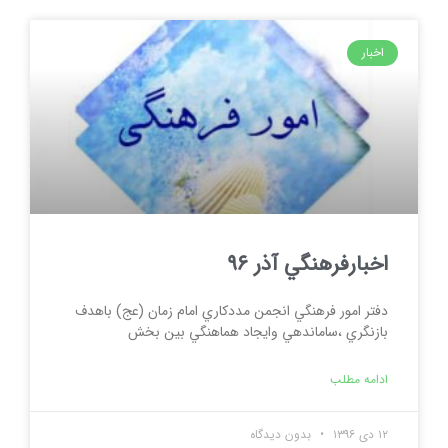
اخبار
اخبارفرهنگي آذر ۹۶
دفتر امور فرهنگي انجمن مددكاري امام زمان (عج) باهدف
بازنگري ،ساماندهي وايجاد هماهنگي بين بخش
ادامه مطلب
۱۲ دی ۱۳۹۶
بدون دیدگاه