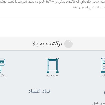
حضرت وليعصر (عج) به مجموعه اي توانمند و تناور تبديل شده است. بگون
امعه اسلامي تحويل دهد.
برگشت به بالا
لیت
لوح یاد بود
پیامک
نماد اعتماد
یرعامل