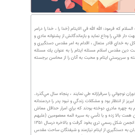
لام كه فرمود: الله الله في الايتام (خدا را ، خدا را درامر
ت دار فاني را وداع نمايد و بازماندگانش از پشتوانه مادي و
توكل به خداي قادر متعال ، اقدام به امر مقدس دستگيري و
جهت دين مقدس اسلام مسئله ايتام را به عنوان يك مسئله
 و سرپرستي ايتام و محبت به آنان را از محاسن برجسته
ن نوجواني را سرفرازانه طي نمايند ، پنجاه سال مي‌گذرد.
 از انتظار بود و مشكلات زندگي و نبود پدر را دردمندانه
م به چهره مادري دوخته بودند كه براي امرار حداقل معاش
ن همت بالا زده و با تأسي به سيره ائمه معصومين (عليهم
صلوات الله) امكاناتي را فراهم آورند تا از اين رهگذر بتوانند گرد غم از چهره يتيمان شهر اصفهان بزدايند. و در اين راستا بود كه نهال نو پاي انجمن شكل رسمي تري بخود گرفت و بالاخره درسال ۱۳۵۱
مندان به دستگيري از ايتام نيازمند و شيفتگان ساحت مقدس