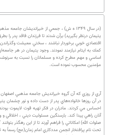
(در سال ۱۳۴۹ ه ش) ، جمعي از خيرانديشان جامعه
يتيمان درنظر بگيريد) برآن شدند تا فرزندان فاقد پدر را بطر
اقتصادي خوبي برخوردار نباشند ، سختي معيشت وگذراندن امو
كمك به ايتام نيازمند نمودند. وجود يتيمان در هر جامعه
اساسي و مهم مطرح كرده و مسلمانان را نسبت به سرنوشت 
مؤمنين محسوب نموده است.
آري از روزي كه آن گروه خيرانديش جامعه مذهبي اصفهان برآ
در آن روزها خانواده‌هاي پدر از دست داده و نور چشمان يت
احساس مي كردند. مادران در فكر تهيه قوت لايموت بودند ت
آنان راهي پيدا كند. بارسنگين مسئوليت ديني ، اخلاقي و 
تحت نام پرافتخار انجمن مددكاري امام زمان‌(عج) رسماً به