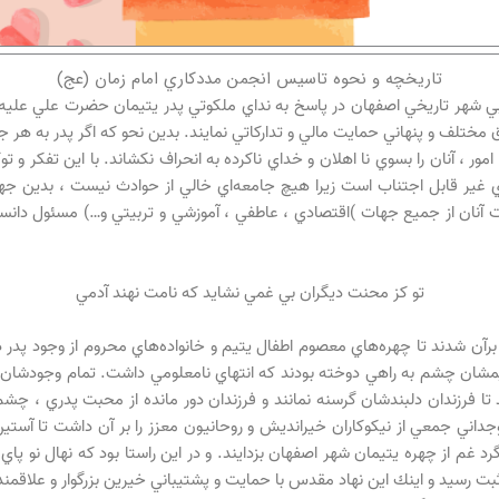
تاريخچه و نحوه تاسيس انجمن مددکاري امام زمان (عج)
 مذهبي شهر تاريخي اصفهان در پاسخ به نداي ملكوتي پدر يتيمان حضرت علي عليه الس
ق مختلف و پنهاني حمايت مالي و تداركاتي نمايند. بدين نحو كه اگر پدر به هر جه
ر ، آنان را بسوي نا اهلان و خداي ناكرده به انحراف نكشاند. با اين تفكر و 
‌اي غير قابل اجتناب است زيرا هيچ جامعه‌اي خالي از حوادث نيست ، بدين 
آنان از جميع جهات )اقتصادي ، عاطفي ، آموزشي و تربيتي و…) مسئول دانسته
تو كز محنت ديگران بي غمي نشايد كه نامت نهند آدمي
ن شدند تا چهره‌هاي معصوم اطفال يتيم و خانواده‌هاي محروم از وجود پدر دورا
يمشان چشم به راهي دوخته بودند كه انتهاي نامعلومي داشت. تمام وجودشان لبريز
ا فرزندان دلبندشان گرسنه نمانند و فرزندان دور مانده از محبت پدري ، چش
وجداني جمعي از نيكوكاران خيرانديش و روحانيون معزز را بر آن داشت تا آستي
 ثبت رسيد و اينك اين نهاد مقدس با حمايت و پشتيباني خيرين بزرگوار و علاق