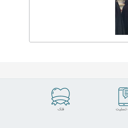
 تسلیت
قلک