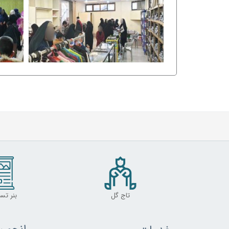
تاج گل
بنر تس