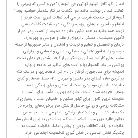
اند ( انا و کافل اليتيم کهاتين في الجنه ) “من و کسي که يتيمي را
کفالت کند در بهشت مانند دو انگشت در کنار يکديگر خواهيم بود.”
آنچه از اين حديث شريف بر مي آيد کفالت امري است فراتر از
اطعام و تأمين نيازهاي روزمره زندگي ، در حقيقت کفالت يعني
توجه همه جانبه به همه شئون خانواده محروم از نعمت پدر اعم از
تأمين معيشت ، مسکن ، ازدواج ( عقد و عروسي و جهزيه ) ،
درمان و تحصيل و تعليم و تربيت و اشتغال و ساير ضرورتها از جمله
توجه ويژه به امور عاطفي ، اخلاقي ، ديني و انساني و برقراري
ساختارهاي کارآمد بمنظور پيشگيري از گرفتار شدن فرزندان تحت
پوشش در دام ناهنجاريها و آفت هاي فراگير در جامعه و چاره
انديشه براي مددجويان گرفتار در دام اين ناهنجاريها و در يک کلام
پر کردن خلاء فقدان پدر دلسوز و مهربان . ۲- حفظ ساختار و کيان
خانواده : انسان موجودي است اجتماعي و براي زندگي دسته
جمعي آفريده شده است ، خانواده بهترين مأمن براي انسان و
شايسته ترين کانون براي تبلور سکون و اطمينان است ، بسياري از
مشکلات روحي و رواني حاصل از تنش هاو برخوردهاي روزمره در
يک خانواده سالم و به هنجار براحتي التيام مي يابد . بر اساس
تعاليم عاليه دين مبين اسلام استحکام بخشيدن به بناي انسان ساز
خانواده و ارتقاء تعلقات روحي و رواني اعضاء خانواده نسبت به
يکديگر نقش اساسي در شکل گيري شخصيت اجتماعي افراد