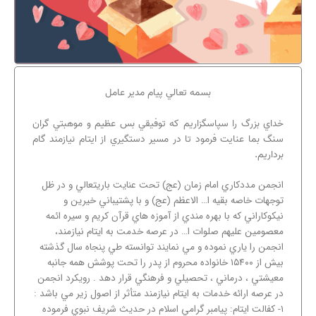
بسمه تعالي پيام مدير عامل
خداي بزرگ را سپاسگزاريم که توفيقي بس عظيم و موهبتي گران
سنگ بما عنايت فرمود تا در مسير دستگيري از ايتام نيازمند گام
برداريم.
انجمن مددکاري امام زمان (عج) تحت عنايت باريتعالي و در ظل
توجهات خاصه بقيه ا… الاعظم (عج) و با پشتيباني خيرين و
نيکوکاراني که با بهره مندي از آموزه هاي قرآن کريم و سيره ائمه
معصومين عليهم صلوات ا… در عرصه خدمت به ايتام نيازمند،
انجمن را ياري نموده و مي نمايند توانسته طي پنجاه سال گذشته
بيش از ۱۵۴۰۰ خانواده محروم از پدر را تحت پوشش همه جانبه
معيشتي ، درماني ، تحصيلي و فرهنگي قرار دهد . رويکرد انجمن
در عرصه ارائه خدمات به ايتام نيازمند متأثر از اصول زير مي باشد :
۱- کفالت ايتام: پيامبر گرامي اسلام در حديث شريف نبوي فرموده