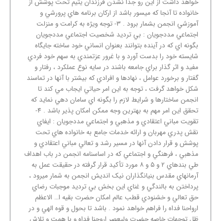
خواهد داشت از اين رو جدا نشدن فرزندان يتيم تحت پوشش از
خانواده تا آنجا که ميسور باشد از ارکان برنامه هاي پرورشي و
آموزشي انجمن بشمار برود . ۳- توجه ويژه به کرامت و منزلت
اجتماعي مددجويان : بي ترديد شخصيت اجتماعي مددجويان
بگونه اي که در آينده بتوانند بعنوان انساني خود ساخته جايگاه
شايسته خود را بدست آورد و با غرور عزتمندي به سهم خود فردي
مفيد و اثر گذار براي جامعه باشند در سايه نوع عملکرد ، رفتار و
گفتار و برخورد عوامل ، نهادها و افرادي که بيشتر با آنها در تماسند
شکل خواهد گرفت ، توجه به اين امر حياتي ايجاب مي کند تا
انجمن ساختارها و شرايط لازم را بگونه اي سامان دهي نمايد که
تحقق اين امر مهم به بهترين وجه ممکن امکان پذير باشد . ۴-
تقويت مباني اعتقادي و مذهبي و اجتماعي مددجويان : ايفاي
نقش پدري مهربان و ارائه خدمات جامع به خانواده هاي تحت
پوشش و قرار دادن آنها در مسير رشد و تعالي مباني اعتقادي و
مذهبي ، فرهنگي و اجتماعي که در اساسنامه انجمن در باب اهداف
طي بندهاي ۲ و ۵ و ۸ مورد تأکيد قرار گرفته در حقيقت عمل به
آرمانهاي مقدس بنيانگذاران نيک انديش انجمن به شمار ميرود ،
پرداختن به بالندگي و غناي اين بخش بي ترديد موجبات رضاي
حق تعالي و خشنودي قطب عالم امکان حضرت بقيه ا… الاعظم
ارواحنا فداه را فراهم خواهد نمود . باشد تا بحول و قوه الهي و در
ظل توجهات خاصه حضرت وليعصر اروحنا فداه و با همت و تلاش