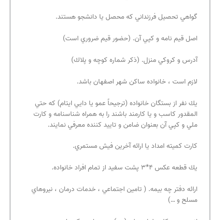
گواهي تحصيل فرزنداني كه محصل يا دانشجو هستند.
اصل قيم نامه و كپي آن.‌ (حضور قيم ضروري است)
آدرس و كروكي منزل. (ذكر شماره كوچه و پلاك)
لازم است ، خانواده ساكن شهر اصفهان باشد.
يك نفر از بستگان خانواده (ترجيحاً عمو يا دايي ايتام) كه حتي
المقدور كاسب و يا كارمند باشند را به همراه شناسنامه و كارت
ملي و كپي آن بعنوان ضامن و تاييد كننده معرفي نمايند.
كارت كميته امداد يا ارائه آخرين فيش مستمري.
يك قطعه عكس ۴*۳ پشت سفيد از تمام افراد خانواده.
ارائه دفتر چه بيمه. ( تامين اجتماعي ، خدمات درمان ، نيروهاي
مسلح و …)