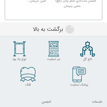
انجمن مددکاری امام زمان (عج) امین کریمان ،
حامی یتیمان
برگشت به بالا
تاج گل
بنر تسلیت
لوح یاد بود
پیامک تسلیت
قلک
خدمات
انجمن