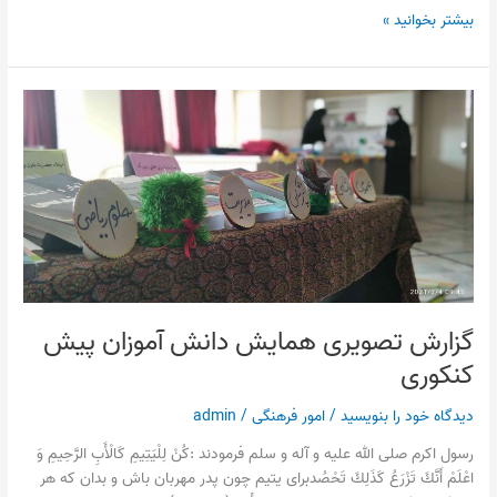
بیشتر بخوانید »
گزارش
تصویری
همایش
دانش
آموزان
پیش
کنکوری
گزارش تصویری همایش دانش آموزان پیش
کنکوری
دیدگاه‌ خود را بنویسید
/
امور فرهنگی
/
admin
رسول اكرم صلى الله عليه و آله و سلم فرمودند :كُنْ لِلْيَتِيمِ كَالْأَبِ الرَّحِيمِ وَ
اعْلَمْ أَنَّكَ تَزْرَعُ كَذَلِكَ تَحْصُدبراى يتيم چون پدر مهربان باش و بدان كه هر