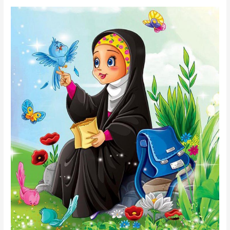
جشن
نیمه
شعبان
جهت
مخاطبین
نونهال