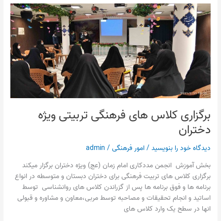
برگزاری
کلاس
های
فرهنگی
تربیتی
ویژه
دختران
برگزاری کلاس های فرهنگی تربیتی ویژه
دختران
دیدگاه‌ خود را بنویسید
/
امور فرهنگی
/
admin
بخش آموزش انجمن مددکاری امام زمان (عج) ویژه دختران برگزار میکند
برگزاری کلاس های تربیت فرهنگی برای دختران دبستان و متوسطه در انواع
برنامه ها و فوق برنامه ها پس از گزراندن کلاس های روانشناسی توسط
اساتید و انجام تحقیقات و مصاحبه توسط مربی،معاون و مشاوره و قبولی
انها در سطح یک وارد کلاس های