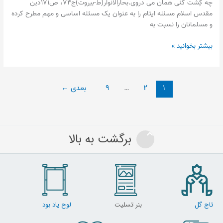
چه كِشت كنى همان مى دروى.بحارالأنوار(ط-بیروت)ج۷۴، ص۱۷۱دین
مقدس اسلام مسئله ایتام را به عنوان یک مسئله اساسی و مهم مطرح کرده
و مسلمانان را نسبت به
بیشتر بخوانید »
۱
۲
…
۹
بعدی
←
برگشت به بالا
تاج گل
بنر تسلیت
لوح یاد بود