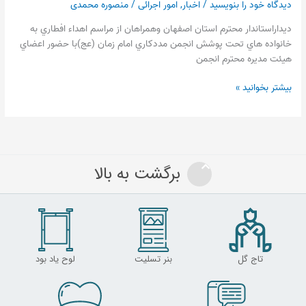
دیدگاه‌ خود را بنویسید
/
اخبار
,
امور اجرائی
/
منصوره محمدی
ديداراستاندار محترم استان اصفهان وهمراهان از مراسم اهداء افطاري به
خانواده هاي تحت پوشش انجمن مددكاري امام زمان (عج)با حضور اعضاي
هيئت مديره محترم انجمن
بیشتر بخوانید »
برگشت به بالا
تاج گل
بنر تسلیت
لوح یاد بود