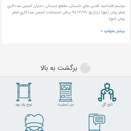
مراسم افتتاحيه كلاس هاي تابستان مقطع دبستان دختران انجمن مددكاري
امام زمان (عج) درتاريخ ۹۸/۳/۳۰ سالن اجتماعات انجمن مددكاري امام
زمان (عج)
بیشتر بخوانید »
برگشت به بالا
تاج گل
بنر تسلیت
لوح یاد بود