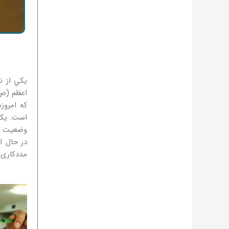
يكي از ن
اعظم (ص)
كه امروز
است. يكي
وضعیت به
در حال ا
مددکاری ا