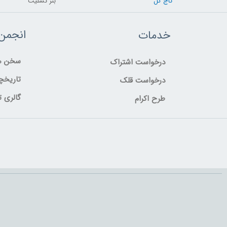
تاج گل
بنر تسلیت
انجمن
خدمات
سخن مد
درخواست اشتراک
تاریخچ
درخواست قلک
گالری ت
طرح اکرام