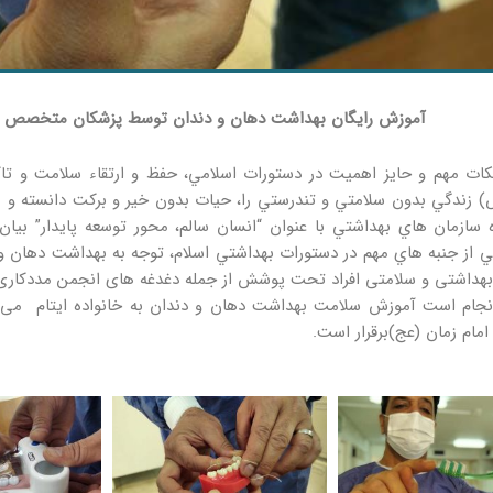
آموزش رایگان بهداشت دهان و دندان توسط پزشکان متخصص ان
كات مهم و حايز اهميت در دستورات اسلامي، حفظ و ارتقاء سلامت و تاكي
 زندگي بدون سلامتي و تندرستي را، حيات بدون خير و بركت دانسته و مي ف
ه سازمان هاي بهداشتي با عنوان “انسان سالم، محور توسعه پايدار” بي
 از جنبه هاي مهم در دستورات بهداشتي اسلام، توجه به بهداشت دهان 
داشتی و سلامتی افراد تحت پوشش از جمله دغدغه های انجمن مددکاری ا
نجام است آموزش سلامت بهداشت دهان و دندان به خانواده ایتام می ب
مام زمان (عج)برقرار است.