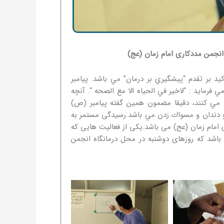
جمن مددکاری امام زمان (عج)
د بر تقدم “پيشگيري بر درمان” مي باشد. پيامبر
رمايد : “لاخير في الحياه الا مع الصحه “. آنچه
ان مي كنند، دقيقا مضمون همين گفته پيامبر (ص)
و دندان و مسواك زدن مي باشد.رسیدگی مستمر به
مام زمان (عج) می باشد.یکی از فعالیت هایی که
اشد که روزهای دوشنبه در محل درمانگاه انجمن