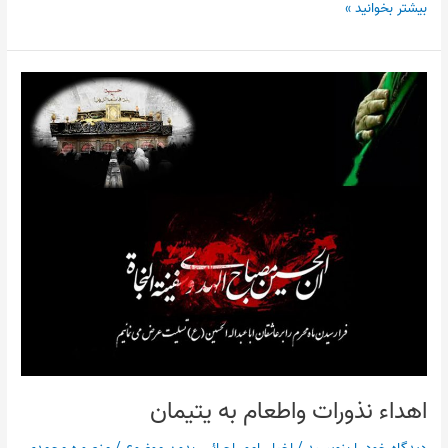
بیشتر بخوانید »
اهداء
نذورات
واطعام
به
یتیمان
اهداء نذورات واطعام به یتیمان
دیدگاه‌ خود را بنویسید
/
اخبار
,
امور اجرائی
,
بدون موضوع
/
منصوره محمدی