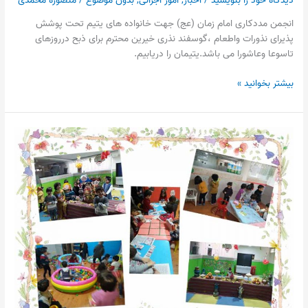
انجمن مددکاری امام زمان (عج) جهت خانواده های یتیم تحت پوشش
پذیرای نذورات واطعام ،گوسفند نذری خیرین محترم برای ذبح درروزهای
تاسوعا وعاشورا می باشد.یتیمان را دریابیم.
بیشتر بخوانید »
واحد
نونهالان