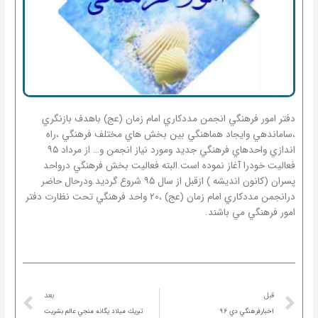
دفتر امور فرهنگي انجمن مددكاري امام زمان (عج) باهدف بازنگري
،ساماندهي وايجاد هماهنگي بين بخش هاي مختلف فرهنگي ،راه
اندازي واحدهاي فرهنگي جديد ومورد نياز انجمن و… از مرداد ۹۵
فعاليت خودرا آغاز نموده است.البته فعاليت بخش فرهنگي درواحد
پسران (كانون انديشه ) ازقبل از سال ۹۵ شروع گرديد.ودرحال حاضر
درانجمن مددكاري امام زمان (عج) ،۲۰ واحد فرهنگي تحت نظارت دفتر
امور فرهنگي مي باشند.
ext
Prev
قبل
بعد
اخبارفرهنگي دي ۹۶
تبريك ميلاد يگانه منجي عالم بشريت