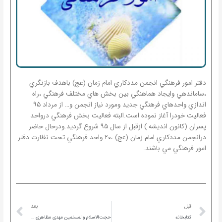
دفتر امور فرهنگي انجمن مددكاري امام زمان (عج) باهدف بازنگري
،ساماندهي وايجاد هماهنگي بين بخش هاي مختلف فرهنگي ،راه
اندازي واحدهاي فرهنگي جديد ومورد نياز انجمن و… از مرداد ۹۵
فعاليت خودرا آغاز نموده است.البته فعاليت بخش فرهنگي درواحد
پسران (كانون انديشه ) ازقبل از سال ۹۵ شروع گرديد.ودرحال حاضر
درانجمن مددكاري امام زمان (عج) ،۲۰ واحد فرهنگي تحت نظارت دفتر
امور فرهنگي مي باشند.
ext
Prev
قبل
بعد
كتابخانه
حجت‌الاسلام والمسلمین مهدی مظاهری در گذشت