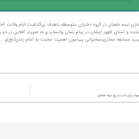
ی نیمه شعبان در گروه دختران متوسطه باهدف بزرگداشت ایام ولادت آخر
منای ظهور ایشان در پیام رسان واتساپ و به صورت آفلاین در دو روز ۸ و ۹ فروردین به اجرا درخواهد آ
، مسابقه مجازی،سخنرانی پیرامون اهمیت محبت به امام زمان(عج)و…. از
هاد برای شب و روز نیمه شعبان