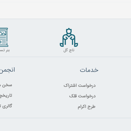
تاج گل
بنر تس
انجمن
خدمات
سخن مد
درخواست اشتراک
تاریخچ
درخواست قلک
گالری ت
طرح اکرام