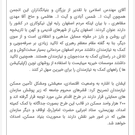
آقای مهندس اسلامی با تقدیر از بزرگان و بنیانگذاران این انجمن
همچون آیت ا… شمس آبادی و آیت ا… هاشمی و حاج آقا مهدی
مظاهری ، با بیان اینکه مردم اصفهان رتبه اول نیکوکاری در کشور را
دارند عنوان کردند: اصفهان یکی از شهرهای قدیمی و کهن با تاریخچه
ای روشن و بارز در مقوله مسایل مذهبی و اعتقادی است و از سوی
دیگر، بنا به گفته مقام معظم رهبری که تاکید زیادی بر صرفه‌جویی و
کمک به نیازمندان داشتند مردم اصفهان مردمانی بسیار سخت‌کوش و پر
تلاش در راستای کمک به مددجویان و نیازمندان هستند. همچنین تاکید
داشتند موسسات خیریه میبایست با استفاده از روشهای نوین (اپلیکیشن
ها ) راههای کمک به نیازمندان را برای خیرین سهل تر کنند .
ایشان با اشاره به وضعیت اقتصادی، معیشتی ومشکل تأمین مسکن
نیازمندان تصریح کرد: قشرهای محروم جامعه که زیر پوشش سازمان
های حمایتی قرار دارند در طرح اقدام ملی مورد توجه قرار گرفته اند و
۲۰۰ هزار واحد مسکن در قالب این طرح بصورت جداگانه با کمک کمیته
امداد، بهزیستی، ستاد اجرایی حضرت امام(ره)، اوقاف و دیگر سازمان
هایی که در امور خیر نقش دارند با محوریت بنیاد مسکن، احداث
خواهد شد.