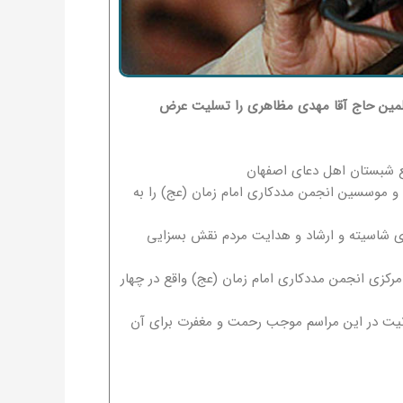
سلمین حاج آقا مهدی مظاهری را تسلیت عرض
ع شبستان اهل دعای اصفهان
 موسسین انجمن مددکاری امام زمان (عج) را به
ای شاسیته و ارشاد و هدایت مردم نقش بسزایی
 روز دوشنبه ۹۶/۱۰/۲۵ از ساعت ۱۹ الی ۲۱ در ساختمان مرکزی انجمن مددکاری امام زمان (عج) واقع در چهار
حانیت در این مراسم موجب رحمت و مغفرت برای آن