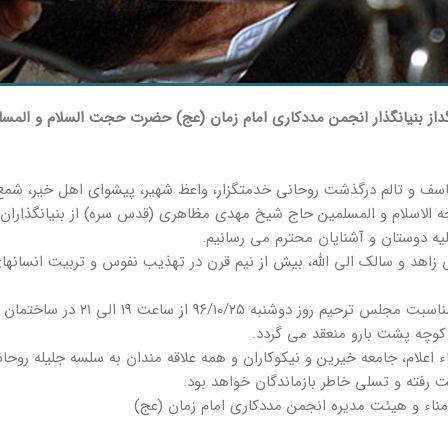
داز بنیانگذار انجمن مددکاری امام زمان (عج) حضرت حجت السلام و الم
اسف و تالم درگذشت روحانی خدمتگزار، واعظ شهیر، پیشوای اهل خیر، شم
لاسلام و المسلمین حاج شیخ مهدی مظاهری (قدس سره) از بنیانگذاران و
لیه دوستان و آشنایان محترم می رسانیم.
 زاهد و سالک الی الله، بیش از نیم قرن در تهذیب نفوس و تربیت انسانه
به همین مناسبت مجلس ترحيم
کوچه پشت بارو منعقد می گردد.
 اعلام، جامعه خیرین و نیکوکاران و همه علاقه مندان به سلسه جلیله رو
ت رفته و تسلی خاطر بازماندگان خواهد بود.
ناء و هیئت مدیره انجمن مددکاری امام زمان (عج)