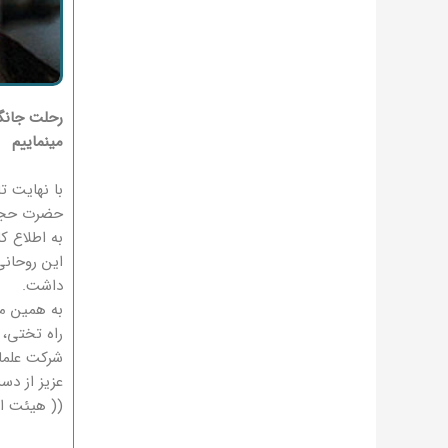
رحلت جانگ
مینماییم
با نهایت ت
حضرت حجه ا
به اطلاع ک
این روحانی
داشت.
راه تختی، 
شرکت علماء
عزیز از دس
(( هیئت ام