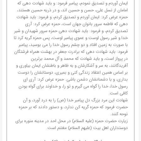
ایمان آوردم و تصدیق نمودم، پیامبر فرمود: و باید شهادت دهی که
امامان از نسل علی، حسن و حسین اند، و در ذریه حسین هستند،
حمزه عرض کرد: ایمان آوردم و تصدیق کردم، و فرمود: باید شهادت
دهی که فاطمه سرور بانوان جهان است، حمزه عرض کرد: آری
تصدیق کردم، و فرمود: باید شهادت دهی حمزه سرور شهیدان و شیر
خدا و شیر رسول اوست و عموی پیامبر اوست، پس حمزه گریه کرد تا
با صورت به زمین افتاد و دو چشم رسول خدا را می بوسید، پیامبر
فرمود: باید شهادت دهی که برادرت جعفر در بهشت همراه فرشتگان
در پرواز است، و باید شهادت که محمد و آل محمد برترین
آفریدگانند، به سر و آشکارشان و به ظاهر و باطنشان ایمان بیاوری و
بر اساس همین اعتقاد زندگی کنی و بمیری، دوستانشان را دوست
بداری، و با دشمنانشان دشمن باشی. حمزه عرض کرد: آری ای
رسول خدا، خدا را گواه می گیرم و تو را، و خداوند برای گواه بودن
کافی است.
شهادت این مرد بزرگ دل پیامبر خدا (ص) را به درد آورد، و آن
حضرت فرمود که حمزه گریه کن ندارد، و دستور دادند که بر حمزه
نوحه کنند.
زیارت حضرت حمزه (علیه السلام) در محل احد در مدینه منوره برای
دوستداران اهل بیت (علیهم السلام) مغتنم است.