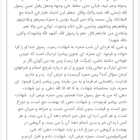
رسوله وعم نبيه، فبكى حتى سقط على وجهه وجعل يقبل عيني رسول
الله (صلى الله عليه وآله)، وقال: جعفر ابن أخيك طيار في الجنة مع
الملائكة، وأن محمد وآله خير البرية تؤمن يا حمزة بسرهم وعلانيتهم
وظاهرهم وباطنهم، وتحيى على ذلك وتموت، توالي من والا هم،
وتعادي من عاداهم قال: نعم يا رسول الله، أشهد الله واشهدك وكفى
بالله شهيدا.
و شبی که فردای آن شب حمزه به شهادت رسید، رسول خدا او را فرا
خواند و فرمود: ای حمزه، ای عموی پیامبر! نزدیک است که غیبتی
طولانی داشته باشی، (مرگت فرا رسد) پس چه می گوئی اگر بر
خدای تبارک و تعالی وارد شوی و از تو درباره شرایع اسلام و شرطهای
ایمان سؤال کند؟ پس حمزه گریست و عرض کرد: پدر و مادرم
فدایت، راهنمایی ام فرما و به من بفرما، پس پیامبر (ص) فرمود: ای
حمزه، باید مخلصانه شهادت به لا اله الا الله دهی، و نیز شهادت
دهی که من به حق رسول خدا هستم، پس حمزه عرض کرد: شهادت
دادم، پیامبر فرمودند: و شهادت دهی که بهشت حق است، و دوزخ
حق است، و قیامت بدون شک آمدنی است، و صراط و میزان حق
است، و هر کس ذره ای عمل خیر انجام دهد آن را می بیند، و هر
کس ذره ای شر و بدی انجام دهد آن را می بیند، و گروهی در
بهشت و گروهی در دوزخ اند، و باید شهادت دهی که علی
امیرالمؤمنین است، حمزه عرض کرد: شهادت دادم و اقرار کردم و