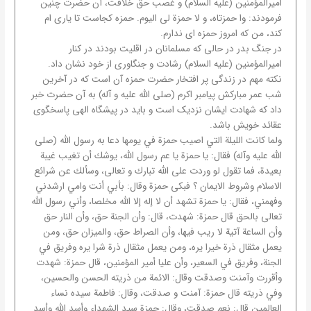
امیرالمؤمنین (علیه السلام) و غصب حق خلافت، آن حضرت چنین
فرمودند: وا حمزتاه، و لا حمزة لی الیوم. حمزه کجاست تا یاری ام
کند، من که امروز حمزه ای ندارم.
در جنگ بدر در حالی که مسلمانان در اقلیت بودند در کنار
امیرالمؤمنین (علیه السلام) رشادت و جنگاوری از خود نشان داد.
نکته مهم در زندگی پر افتخار حضرت حمزه آن است که در آخرین
شب عمر مبارکش پیامبر اکرم (صلی الله علیه و آله) به آن حضرت خبر
داد که شهادت ایشان نزدیک است و باید در پیشگاه الهی پاسخگوی
عقائد خویش باشد.
ولما كانت الليلة التي اصيب حمزة في يومها دعا به رسول الله (صلى
الله عليه وآله) فقال: يا حمزة يا عم رسول الله، يوشك أن تغيب غيبة
بعيدة، فما تقول لو وردت على الله تبارك و تعالى، وسألك عن شرائع
الاسلام وشروط الايمان ؟ فبكى حمزة وقال: بأبي أنت وامي ارشدني
وفهمني، فقال: يا حمزة تشهد أن لا إله إلا الله مخلصا، وأني رسول الله
تعالى بالحق قال حمزة: شهدت، قال: وأن الجنة حق، وأن النار حق
وأن الساعة آتية لا ريب فيها، وأن الصراط حق، والميزان حق، ومن
يعمل مثقال ذرة خيرا يره، ومن يعمل مثقال ذرة شرا يره وفريق في
الجنة، وفريق في السعير، وأن عليا أمير المؤمنين، قال حمزة: شهدت
وأقررت وآمنت وصدقت وقال: الائمة من ذريته الحسن والحسين،
وفي ذريته قال حمزة: آمنت و صدقت، وقال: فاطمة سيده نساء
العالمين قال: نعم صدقت، وقال: حمزة سيد الشهداء وأسد الله وأسد