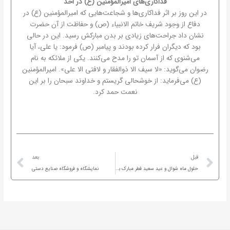
فداکاری‌های امیرالمؤمنین (ع) در احد
در این روز بر اثر فداکاری‌ها و شجاعت‌هایی که امیرالمؤمنین (ع) در
دفاع از وجود شریف خاتم الانبیاء (ص) و حفاظت از آن حضرت
نشان داد جراحت‌های زیادى بر بدن مبارکش رسید. این در حالى
بود که دیگران فرار کرده بودند و پیامبر (ص) فرمود: یا على، آیا
می‌شنوی که از آسمان تو را مدح می‌کنند. یکى از ملائکه به نام
رضوان می‌گوید: «لا سیف الا ذوالفقار و لافتى الا على». امیرالمؤمنین
(ع) می‌فرماید: از خوشحالى گریستم و خداوند سبحان را بر این
نعمت حمد کرد.
ext
Prev
قبل
بعد
حلول ماه شوال و عید سعید فطر مبارک باد
نمایشگاه و فروشگاه صنایع دستی