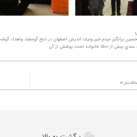
ي
سين برانگيز مردم خير ونيك انديش اصفهان در ذبح گوسفند واهداء گوش
ز ۱۵۰۰ خانواده تحت پوشش از آن
انگاه سال ۹۷