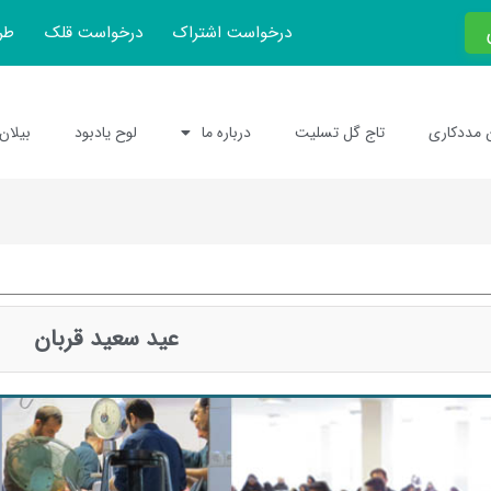
درخواست اشتراک
درخواست قلک
طر
 مددکاری
تاج گل تسلیت
درباره ما
لوح یادبود
بیلان
عيد سعيد قربان