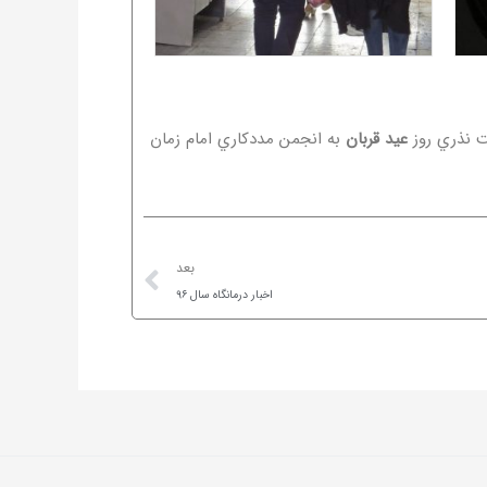
ت نذري روز
عيد قربان
به انجمن مددكاري امام زمان
Next
بعد
اخبار درمانگاه سال ۹۶