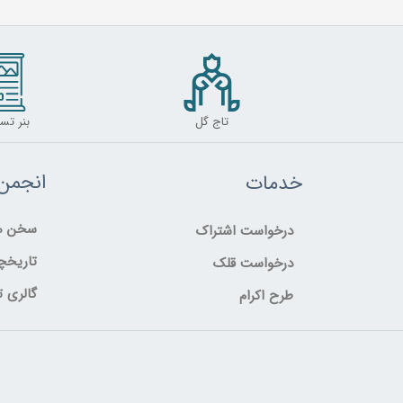
تاج گل
بنر تس
انجمن
خدمات
سخن مد
درخواست اشتراک
تاریخچ
درخواست قلک
گالری ت
طرح اکرام