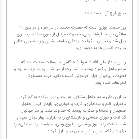
صبح فرج آل محمد باشد
روز مبعث، روزی است که حضرت محمد در غار حراء و در سن ۴۰
سالگی توسط فرشته وحی، حضرت جبرئیل از سوی خدا به پیامبری
نایل شد و تحولی شگرف در زندگی جامعه بشری و رستاخیزی عظیم
در روح انسان ها به وجود آورد.
رسول خدا(صلی الله علیه وآله) هنگامی به رسالت مبعوث شد که
مردم جاهل و گمراه بودند و انسانیت از میانشان رخت بربسته بود و
تعلیمات پیامبران قبلی فراموش گشته وعقاید مردم دستخوش
تحریفات شده بود.
در این زمان مردم جاهل مشغول به بت پرستی، زنده به گور کردن
دختران، ظلم و بیدادگری، غارت و خونریزی، پایمال کردن حقوق
ضعیفان و فحشا و منکرات بودند که خداوند منت بر سر جهانیان
گذاشت و دوران ظلمانی و تاریکشان را به طراوت بهار مبدل نمود و
شب کائنات را به روز روشنایی و فروغ وحی، بیاراست و«مصطفی» را
برگزید و کلام وحی را این چنین بر او نازل کرد :