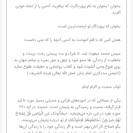
بخوان ! بخوان به نام پروردگارت که بیافرید، آدمی را از لخته خونی
آفرید.
بخوان که پروردگار تو ارجمندترین است،
همان کس که با قلم آموخت به آدمی آنچه را که نمی دانست.
سپس محمد مبعوث شد، تا شرک و بت پرستی رخت بربندد و
جاهلیت از زندگی ها محو شود و جهل و جور بمیرد و چشم جهان به
روی فروغ وحی گشوده شود و آفتاب روشنایی و حقیقت طلوع نماید.
(انجمن مددکاری امام زمان عجل الله تعالی فرجه الشریف )
ثواب محبت و اکرام ایتام
یکی از مسائلی که در آموزه‌های قرآنی و حدیثی بسیار مورد تأکید
قرار گرفته، محبت و رسیدگی به یتیمان است. خدوند در آیه ۲۲۰
سوره بقره در این باره می‌فرماید: «یسْأَلُونَک عَنِ الْیتَامَی قُلْ إِصْلاحٌ
لَهُمْ خَیرٌ وَإِنْ تُخَالِطُوهُمْ فَإِخْوَانُکمْ؛ از تو درباره یتیمان می‌پرسند،
بگو اصلاح کار آنان بهتر است و اگر زندگی خود را با زندگی آن‌ها