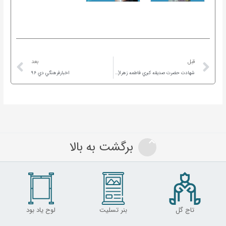
ext
Prev
قبل
بعد
شهادت حضرت صديقه كبري فاطمه زهرا(س)
اخبارفرهنگي دي ۹۶
برگشت به بالا
تاج گل
بنر تسلیت
لوح یاد بود