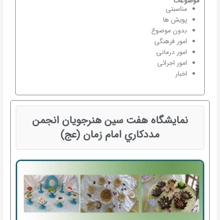
موضوعات
مناسبتی
پویش ها
بدون موضوع
امور فرهنگی
امور درمانی
امور اجرائی
اخبار
نمايشگاه هفت سين هنرجويان انجمن
مددكاري امام زمان (عج)