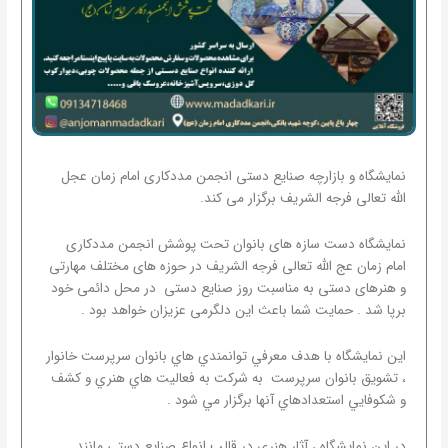
نمایشگاه و بازارچه صنایع دستی انجمن مددکاری امام زمان عجل
الله تعالی فرجه الشریف برگزار می کند.
نمایشگاه دست سازه های بانوان تحت پوشش انجمن مددکاری
امام زمان عج الله تعالی فرجه الشریف در حوزه های مختلف مهارتی
و هنرهای دستی به مناسبت روز صنایع دستی در محل دائمی خود
برپا شد . حمایت شما باعث این دلگرمی عزیزان خواهد بود .
اين نمايشگاه با هدف معرفي توانمندي هاي بانوان سرپرست خانوار
، تشويق بانوان سرپرست به شركت به فعاليت هاي هنري و كشف
و شكوفايي استعدادهاي آنها برگزار مي شود .
در اين نمايشگاه ، آثار هنري در قالب انواع صنایع دستی مانند