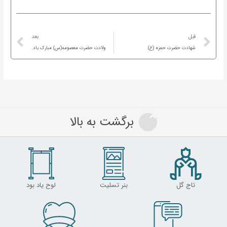
ext
Prev
قبل
بعد
شهادت حضرت حمزه (ع)
ولادت حضرت معصومه(س) مبارک باد.
برگشت به بالا
تاج گل
بنر تسلیت
لوح یاد بود