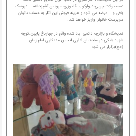
:محصولات چوبی،دیوارکوب ،گلدوزی،سرویس آشپزخانه، ….عروسک
بافی و … عرضه مي شود و هزينه فروش اين آثار به حساب بانوان
سرپرست خانوار واريز خواهد شد .
نمايشگاه و بازارچه دائمی ياد شده واقع در چهارباغ پایین،کوچه
شهید بانکی در ساختمان اداری انجمن مددکاری امام زمان
(عج)برگزار مي شود.