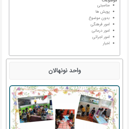
موضوعات
مناسبتی
پویش ها
بدون موضوع
امور فرهنگی
امور درمانی
امور اجرائی
اخبار
واحد نونهالان