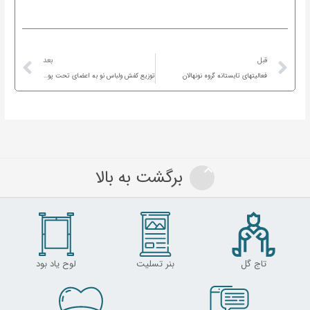
ext
Prev
قبل
بعد
فعالیتهای تابستانه گروه نونهالان
توزیع کفش ولباس نو به اعضای تحت پوشش
برگشت به بالا
تاج گل
بنر تسلیت
لوح یاد بود