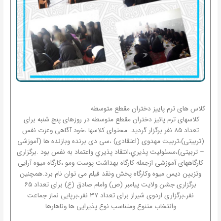
کلاس های ترم پاییز دختران مقطع متوسطه
کلاسهای ترم پائیز دختران مقطع متوسطه در روزهای پنج شنبه برای
تعداد ۸۵ نفر برگزار گردید. محتوای کلاسها ،خود آگاهی وعزت نفس
(تربیتی)،تربیت مهدوی (اعتقادی) ،سی دی برنده وبازنده ها (آموزشی
– تربیتی)،مسئوليت پذيري،انتقاد پذيري واعتماد به نفس بود .برگزاری
کارگاههای آموزشی ازجمله کارگاه بهداشت پوست ومو ،کارگاه میوه آرایی
وتزیین دیس میوه وکارگاه پخش ونقد فیلم می توان نام برد.همچنین
برگزاری جشن ولایت پیامبر (ص) وامام صادق (ع) برای تعداد ۶۵
نفر،برگزاری اردوی شیراز برای تعداد ۳۷ نفر،برپایی نماز جماعت
وانتخاب متنوع ومتناسب نوع پذیرایی ها وناهارها