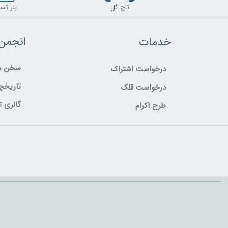
تاج گل
بنر تس
انجمن
خدمات
سخن مد
درخواست اشتراک
تاریخچ
درخواست قلک
گالری ت
طرح اکرام