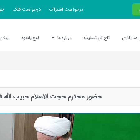
درخواست اشتراک
درخواست قلک
طر
 مددکاری
تاج گل تسلیت
درباره ما
لوح یادبود
بیلان
حضور محترم حجت الاسلام حبیب الله فر