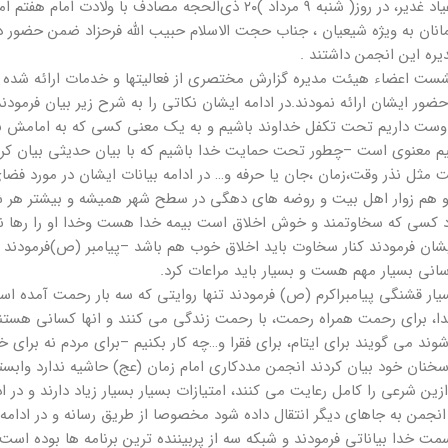
در ایام اعیاد غدیر، در روز( شنبه ۹ مرداد )۲۰ ذی‌الحجه مصاد
انان به ویژه شیعیان ، جناب حجت الاسلام حبیب الله فرحزاد ضمن حضور در
ره این انجمن داشتند .
شست اعضاء هیئت مدیره گزارش مختصری از فعالیتها و خدمات ارائه شده ب
ضور ایشان ارائه نمودند.در ادامه ایشان نکاتی را به شرح زیر بیان فرمودند
وست داریم تحت تکفل خداوند باشیم و به یک معنی کسی که به امامش نرس
یتیم معنوی است –چطور تحت حمایت خدا باشیم که با بیان حدیثی بیان ک
 مثل نذر وقت،زمان ،جان یا حرفه و… در ادامه بیانات ایشان در مورد ف
 و هم زوار اهل بیت و روضه های دهگی در سطح شهر همیشه و بیشتر هر شه
 کسی که سخاوتمند و خوش اخلاق است بیمه خدا هست وخدا او را رها نمی ک
ان فرمودند کنار سخاوت باید اخلاق خوب هم باشد –پیامبر (ص)فرمودند ض
نی بسیار مهم هست و بسیار باید مراعات کرد.
یار قشنگی پیامبراکرم (ص) فرمودند تنها روایتی که سه بار رحمت آمده ا
، برای رحمت همراه رحمت، با رحمت زندگی می کنند و انها کسانی هستند ک
وند می گویند برای ایتام، برای فقرا و…چه کار بکنیم –برای مردم نه برای خو
سخنان خود بیان کردند انجمن مددکاری امام زمان (عج) حاشیه ندارد وابست
ازین شرعی را کامل رعایت می کنند، امتیازات بسیار بسیار زیاد دارند و در 
انجمن به جاهای دیگر انتقال داده شود مخصوصا از طریق رسانه و در ادامه 
 خدا بیاناتی فرمودند و شبکه سه از پربیننده ترین برنامه ها بوده است 