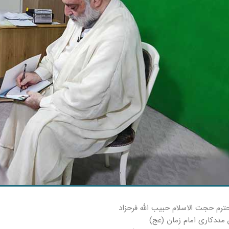
رم حجت الاسلام حبیب الله فرحزاد
 مددکاری امام زمان (عج)