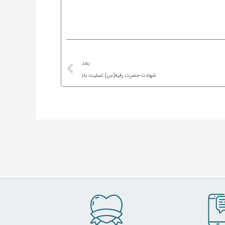
Next
بعد
شهادت حضرت رقیه(س) تسلیت باد