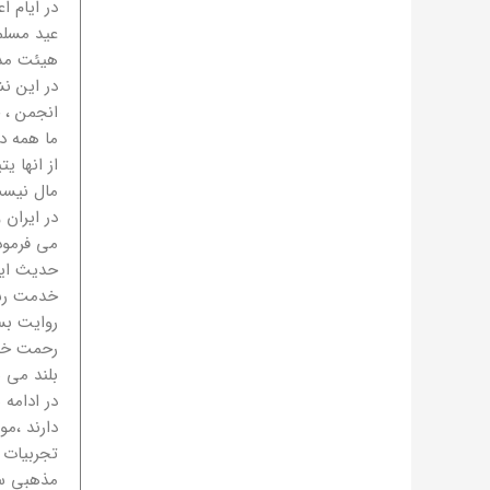
عید مسلم
هیئت مدی
در این ن
انجمن ، ح
ما همه د
از انها 
مال نیست
در ایران
می فرمود
حدیث ایش
خدمت رسا
روایت بس
رحمت خدا
بلند می ش
در ادامه 
دارند ،مو
تجربیات 
مذهبی سمت