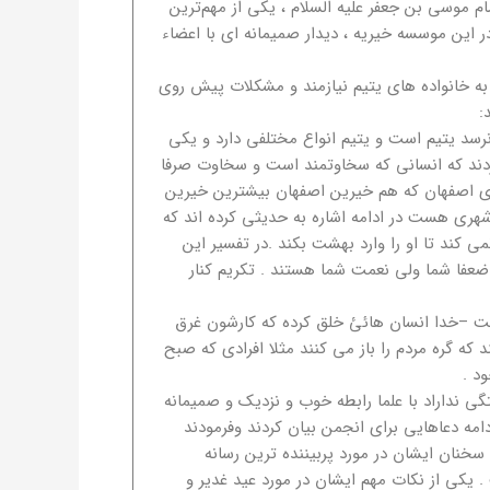
ف با ولادت امام هفتم امام موسی بن جعفر علیه السلام ، یکی از مهم‌ترین
 این موسسه خیریه ، دیدار صمیمانه ای با اعضاء
ه خانواده های یتیم نیازمند و مشکلات پیش روی
:
د یتیم است و یتیم انواع مختلفی دارد و یکی
ردند که انسانی که سخاوتمند است و سخاوت صرفا
ضای اصفهان که هم خیرین اصفهان بیشترین خیرین
ری هست در ادامه اشاره به حدیثی کرده اند که
ند تا او را وارد بهشت بکند .در تفسیر این
عفا شما ولی نعمت شما هستند . تکریم کنار
ست –خدا انسان هائئ خلق کرده که کارشون غرق
ه گره مردم را باز می کنند مثلا افرادی که صبح
د .
گی نداراد با علما رابطه خوب و نزدیک و صمیمانه
ادامه دعاهایی برای انجمن بیان کردند وفرمودند
سخنان ایشان در مورد پربیننده ترین رسانه
. یکی از نکات مهم ایشان در مورد عید غدیر و