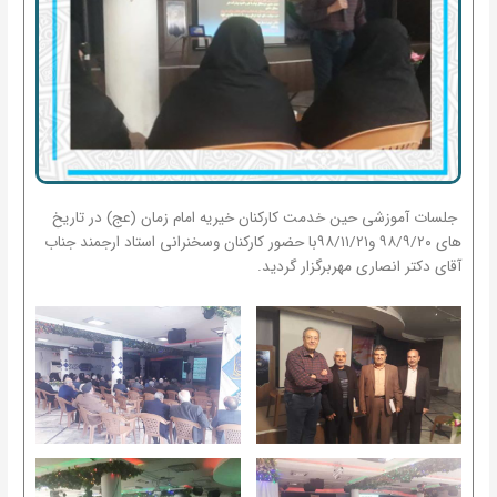
جلسات آموزشی حین خدمت کارکنان خیریه امام زمان (عج) در تاریخ
های ۹۸/۹/۲۰ و۹۸/۱۱/۲۱با حضور کارکنان وسخنرانی استاد ارجمند جناب
آقای دکتر انصاری مهربرگزار گردید.