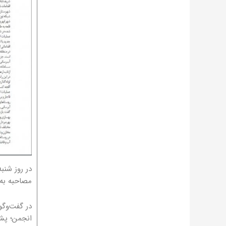
مصاحبه به 
در گفت‌وگو
انجمن؛ پش