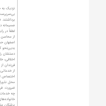
بی‌سرپرست 
برداشتند. 
صمیمانه دا
لطفاً در را
از محاسن ب
بدین‌نحو ک
دستشان را 
اخلاقی، خا
فرزندان از
از خدماتی ک
اختصاص اعت
محل نذورات
ضرورت. فرا
چه خدمات 
خانواده‌ها
پزشکان متخ