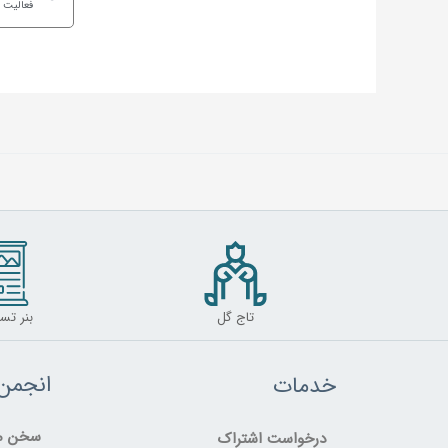
فعالیت 
تاج گل
بنر تس
انجمن
خدمات
سخن مد
درخواست اشتراک