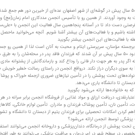
نزدیک به ۵۰ سال پیش در گوشه‌ای از شهر اصفهان عده‌ای از خیرین دور هم جمع ش
به وجود آوردند. از همین رو با تأسیس انجمن مددکاری امام زمان(عج) ویژه 
فرصتی دست داد تا در آستانه پنجاهمین سال فعالیت این انجمن با «علی‌
شته باشیم و با فعالیت‌های آن بیشتر آشنا شویم. آنچه می‌خوانید ماحصل 
بطه با فعالیت‌های این انجمن بیشتر بگویید
رجسته مؤمنان، سرپرستی ایتام و محبت به آنان است لذا از همین رو جم
اصفهان حدود ۵۰ سال پیش بر آن شدند که فرزندان فاقد پدر در محله‌شان را به
ه اگر پدر به هر جهت دار فانی را وداع کند و بازماندگانش از پشتوانه مادی 
به سوی دیگران دراز نکند. درواقع انجمن در راستای رسالت خطیر خویش ضم
نواده‌های تحت پوشش را در تأمین نیازهای ضروری ازجمله خوراک و پوشاک
 دبستان تا دانشگاه یاری می‌دهد.
ه به خانواده‌ها ارائه می‌شود بگویید
بارنقدی، دریافت ارزاق و مواد غذایی از فروشگاه انجمن برابر سرانه در هر
، تأمین نان، تأمین پوشاک فرزندان و مادران. تأمین لوازم خانگی، کالاهای
هم کردن امکانات تحصیلی برای فرزندان یتیم از دبستان تا دانشگاه و تشوی
پزشکی توسط انجمن ارائه می‌شود؟
ی تحت پوشش از درمانگاه، دندان‌پزشکی و داروخانه انجمن می‌توانند استفاده 
صص در سطح شهر در امر درمان و مراقبت پزشکی می‌توانند به طور افتخار